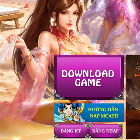
HƯỚNG DẪN
NẠP MCASH
ĐĂNG KÝ
ĐĂNG NHẬP