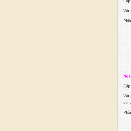
Cấp 
Vật 
Phầ
Nga
Cấp 
Vật 
số l
Phầ