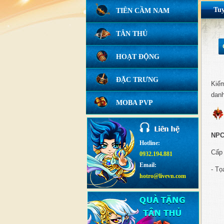
Tu
TIÊN CẦM NAM
TÂN THỦ
HOẠT ĐỘNG
ĐẶC TRƯNG
Kiếm
danh
MOBA PVP
NPC
Hotline:
Cấp 
0932.194.881
Email:
- Tọ
hotro@livevn.com