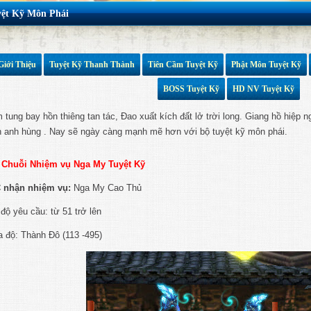
yệt Kỹ Môn Phái
Giới Thiệu
Tuyệt Kỹ Thanh Thành
Tiên Cầm Tuyệt Kỹ
Phật Môn Tuyệt Kỹ
BOSS Tuyệt Kỹ
HD NV Tuyệt Kỹ
 tung bay hồn thiêng tan tác, Đao xuất kích đất lở trời long. Giang hồ hiệp
 anh hùng . Nay sẽ ngày càng mạnh mẽ hơn với bộ tuyệt kỹ môn phái.
Chuỗi Nhiệm vụ Nga My Tuyệt Kỹ
 nhận nhiệm vụ:
Nga My Cao Thủ
độ yêu cầu: từ 51 trở lên
a độ: Thành Đô (113 -495)