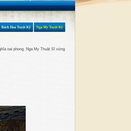
Bách Hoa Tuyệt Kỹ
Nga My Tuyệt Kỹ
 nghĩa oai phong. Nga My Thuật Sĩ xứng