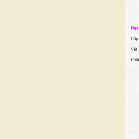
Nga
Cấp 
Vật 
Phầ