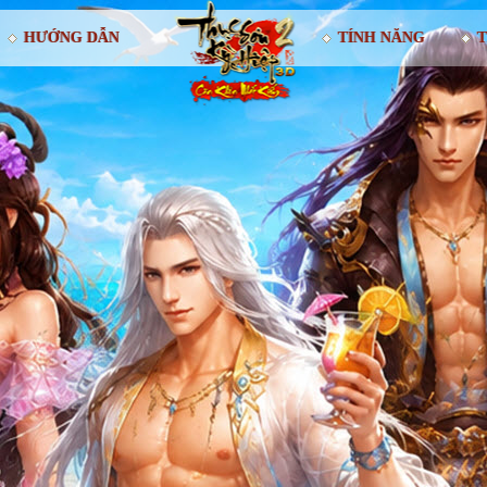
HƯỚNG DẪN
TÍNH NĂNG
T