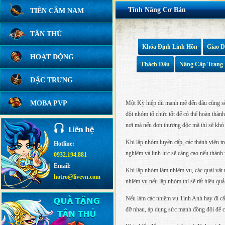
Tính Năng Cơ Bản
TIÊN CẦM NAM
TÂN THỦ
Khóa Định Linh Hồn
Giao D
HOẠT ĐỘNG
Thách Đấu
Nâng Cấp Trang 
ĐẶC TRƯNG
MOBA PVP
Một Kỳ hiệp dù mạnh mẽ đến đâu cũng sẽ 
đội nhóm tổ chức tốt để có thể hoàn thà
nơi mà nếu đơn thương độc mã thì sẽ khó 
Khi lập nhóm luyện cấp, các thành viên t
Hotline:
nghiệm và linh lực sẽ càng cao nếu thành
0932.194.881
Email:
Khi lập nhóm làm nhiệm vụ, các quái vật 
hotro@livevn.com
nhiệm vụ nếu lập nhóm thì sẽ rất hiệu quả
Nếu làm các nhiệm vụ Tinh Anh hay đi cấm 
đỡ nhau, áp dụng sức mạnh đồng đội để c