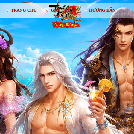
TRANG CHỦ
GIỚI THIỆU
HƯỚNG DẪN