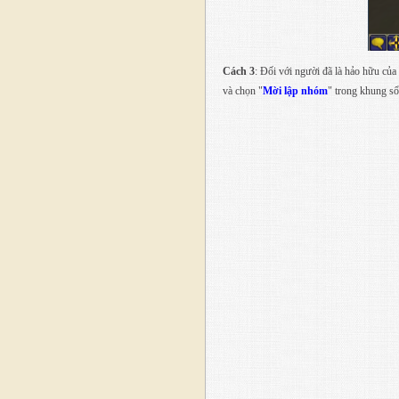
Cách 3
: Đối với người đã là hảo hữu củ
và chọn "
Mời lập nhóm
" trong khung s