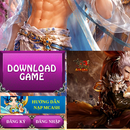
HƯỚNG DẪN
NẠP MCASH
ĐĂNG KÝ
ĐĂNG NHẬP