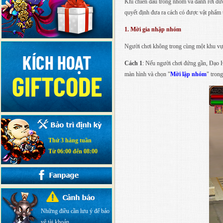
Khi chiến đấu trong nhóm và đánh rơi đư
quyết định đưa ra cách có được vật phẩm 
1. Mời gia nhập nhóm
Người chơi không trong cùng một khu vự
Cách 1
: Nếu người chơi đứng gần, Đạo H
màn hình và chọn "
Mời lập nhóm
" tron
Thứ 3 hàng tuần
Từ 06:00 đến 08:00
Những điều cần lưu ý để bảo
vệ tài khoản