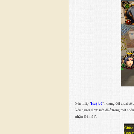
Nếu nhấp "
Huỷ bỏ
", khung đối thoại sẽ 
Nếu người được mời đã ở trong một nhóm 
nhận lời mời
".