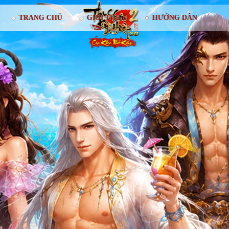
TRANG CHỦ
GIỚI THIỆU
HƯỚNG DẪN