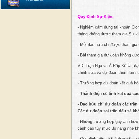
Quy Định Sự Kiện:
- Nghiêm cấm dùng tài khoản Clon
tháng không được tham gia Sự kiệ
- Mỗi đạo hữu chỉ được tham gia
- Bài tham gia dự đoán không đư
VD: Trận Nga vs Ả-Rập-Xê-Út, đạ
chỉnh sửa và dự đoán thêm lần n
- Trường hợp dự đoán kết quả hò
- Thánh điện sẽ tính kết quả cuố
- Đạo hữu chỉ dự đoán các trận
Các dự đoán sai trận đấu sẽ kh
- Những trường hợp gây ảnh hưởng
cảnh cáo tùy mức độ nặng nhẹ kh
- Quy định trên có thể được thay 