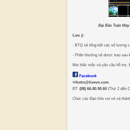
Đại Bảo Toản May
Lưu ý:
- BTQ sẽ tổng kết các số lượng cá
- Phần thưởng sẽ được trao sau k
Mọi thắc mắc và yêu cầu hỗ trợ, 
Facebook
✉
hotro@livevn.com
ĐT:
(08)
66.80.90.60
(Thứ 2 đến C
Chúc các Đạo hữu vui vẻ và thàn