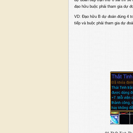
đạo hữu buộc phải tham gia dự đo
VD: Đạo hữu B dự đoán đúng 4 trậ
tiếp và buộc phải tham gia dự đoá