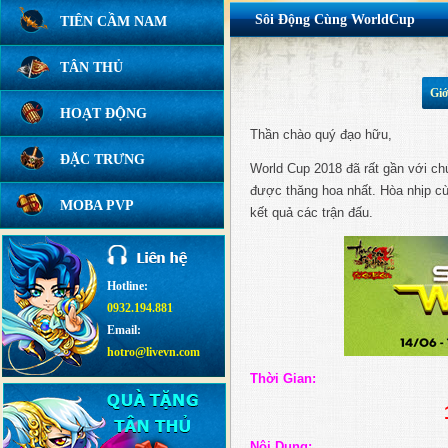
Sôi Động Cùng WorldCup
TIÊN CẦM NAM
TÂN THỦ
Giớ
HOẠT ĐỘNG
Thần chào quý đạo hữu,
ĐẶC TRƯNG
World Cup 2018 đã rất gần với ch
được thăng hoa nhất. Hòa nhịp cùn
MOBA PVP
kết quả các trận đấu.
Hotline:
0932.194.881
Email:
hotro@livevn.com
Thời Gian:
Nội Dung: