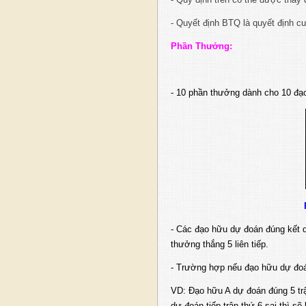
- Quyết định BTQ là quyết định cu
Phần Thưởng:
- 10 phần thưởng dành cho 10 đạ
- Các đạo hữu dự đoán đúng kết q
thưởng thắng 5 liên tiếp.
- Trường hợp nếu đạo hữu dự đoán l
VD: Đạo hữu A dự đoán đúng 5 trận
dự đoán tiếp trận thứ 6 sai thì s