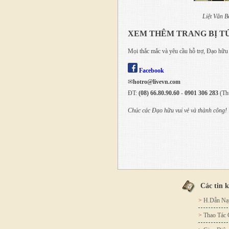
Liệt Vân 
XEM THÊM TRANG BỊ T
Mọi thắc mắc và yêu cầu hỗ trợ, Đạo hữu
Facebook
✉
hotro@livevn.com
ĐT:
(08)
66.80.90.60
-
0901 306 283
(Th
Chúc các Đạo hữu vui vẻ và thành công!
Các tin 
>
H.Dẫn Nạ
>
Thao Tác 