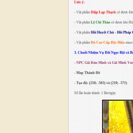
Lưu ý:
- Vật phẩm
Diệp Lạp Thạch
có được kh
- Vật phẩm
Lệ Chi Thảo
có được khi Há
- Vật phẩm
Hồi Huyết Chú - Hồi Pháp
- Vật phẩm
Đá Cao Cấp Đặc Hiệu
mua 
3. Chuỗi Nhiệm Vụ Đổi Ngọc Bội và Bô
- NPC Giã Kim Minh và Giã Minh Vư
- Map Thành Đô
- Tọa độ: (210; -565) và (210; -571)
Số lần hoàn thành: 1 lần/ngày