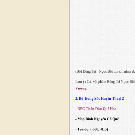
(Bộ) Bông Tai - Ngọc Bội tím chỉ nhận đ
Lưu ý:
Các vật phẩm Bông Tai Ngọc Bội 
Vương.
2. Bộ Trang Sức Huyền Thoại 2
- NPC Thôn Dân Quế Hoa
- Map Bình Nguyên Cổ Quế
- Tọa độ: (-568, -815)