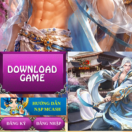
HƯỚNG DẪN
NẠP MCASH
ĐĂNG KÝ
ĐĂNG NHẬP