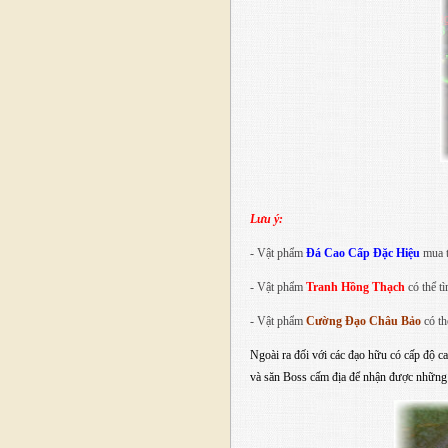
Lưu ý:
- Vật phẩm
Đá Cao Cấp Đặc Hiệu
mua t
- Vật phẩm
Tranh Hồng Thạch
có thể t
- Vật phẩm
Cường Đạo Châu Bảo
có th
Ngoài ra đối với các đạo hữu có cấp độ c
và săn Boss cấm địa để nhận được những 