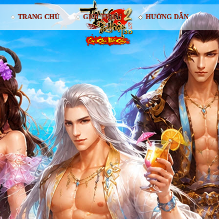
TRANG CHỦ
GIỚI THIỆU
HƯỚNG DẪN