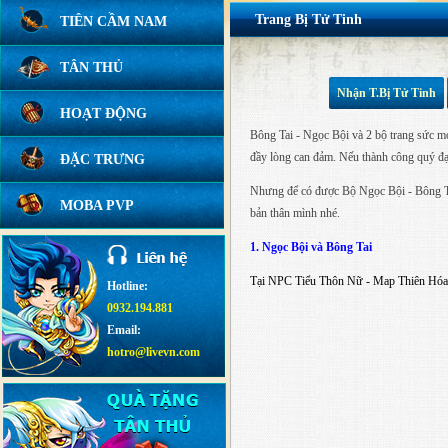
Trang Bị Tử Tinh
TIÊN CẦM NAM
TÂN THỦ
Nhận T.Bị Tử Tinh
HOẠT ĐỘNG
Bông Tai - Ngọc Bội và 2 bộ trang sức m
đầy lòng can đảm. Nếu thành công quý đạ
ĐẶC TRƯNG
Nhưng để có được Bộ Ngọc Bội - Bông Tai
MOBA PVP
bản thân mình nhé.
1. Ngọc Bội và Bông Tai
Tại NPC Tiểu Thôn Nữ - Map Thiên Hóa 
Hotline:
0932.194.881
Email:
hotro@livevn.com