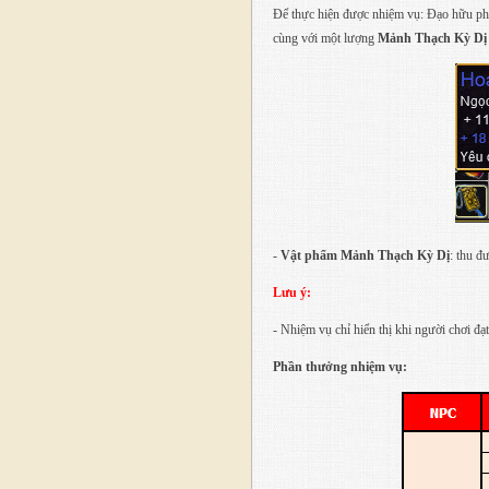
Để thực hiện được nhiệm vụ: Đạo hữu ph
cùng với một lượng
Mảnh Thạch Kỳ Dị
-
Vật phẩm Mảnh Thạch Kỳ Dị
: thu đ
Lưu ý:
- Nhiệm vụ chỉ hiển thị khi người chơi đạt
Phần thưởng nhiệm vụ: