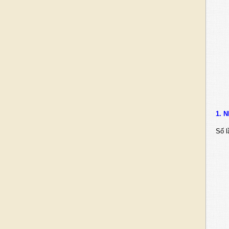
1. 
Số l