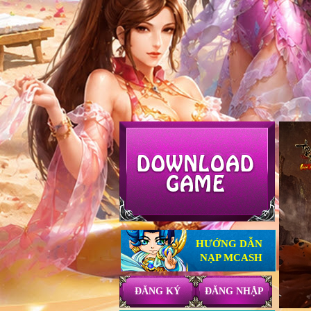
HƯỚNG DẪN
NẠP MCASH
ĐĂNG KÝ
ĐĂNG NHẬP