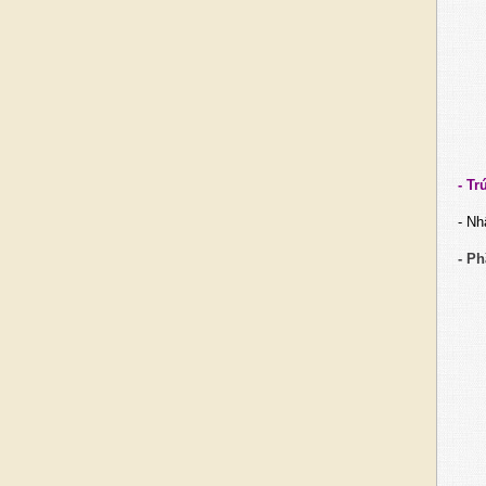
- T
r
- Nh
- P