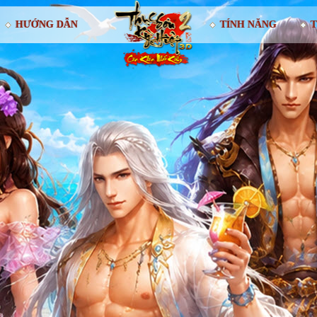
HƯỚNG DẪN
TÍNH NĂNG
T