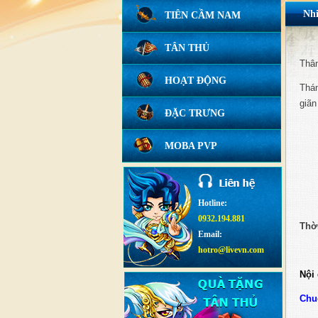
Nhi
TIÊN CẦM NAM
TÂN THỦ
Thâ
HOẠT ĐỘNG
Thán
giãn
ĐẶC TRƯNG
MOBA PVP
Hotline:
0932.194.881
Thời
Email:
hotro@livevn.com
Nội
Chu