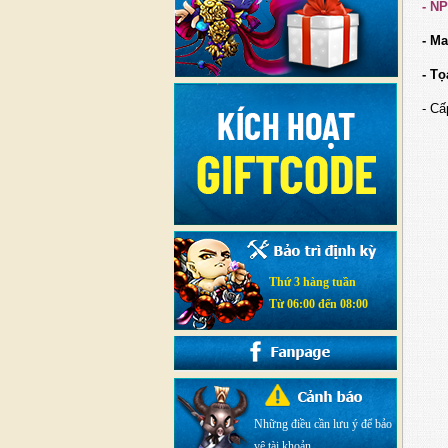
- N
- M
- Tọ
- Cấ
Thứ 3 hàng tuần
Từ 06:00 đến 08:00
Những điều cần lưu ý để bảo
vệ tài khoản