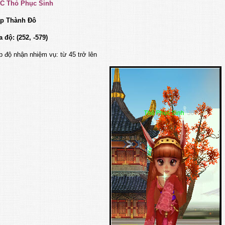
PC Thỏ Phục Sinh
ap Thành Đô
a độ: (252, -579)
p độ nhận nhiệm vụ: từ 45 trở lên