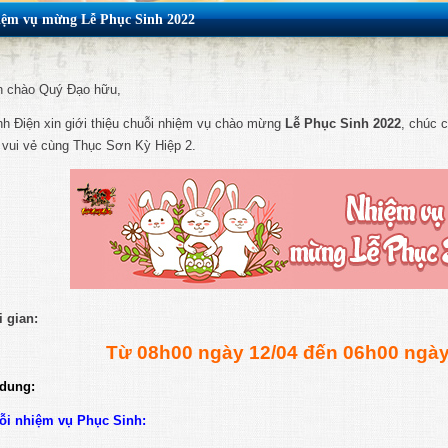
ệm vụ mừng Lễ Phục Sinh 2022
n chào Quý Đạo hữu,
h Điện xin giới thiệu chuỗi nhiệm vụ chào mừng
Lễ Phục Sinh 2022
, chúc 
 vui vẻ cùng Thục Sơn Kỳ Hiệp 2.
 gian:
Từ 08h00 ngày 12/04 đến 06h00 ngày
 dung:
ỗi nhiệm vụ Phục Sinh: