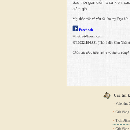
Sau thời gian diễn ra sự kiện, c
giảm giá.
Mọi thắc mắc và yêu cầu hỗ trợ, Đạo hữu
Facebook
✉
hotro@livevn.com
ĐT:
0932.194.881
(Thứ 2 đến Chủ Nhật t
Chúc các Đạo hữu vui vẻ và thành công!
Các tin 
>
Valentine
>
Giờ Vàng 
>
Tích Điểm
>
Giờ Vàng 