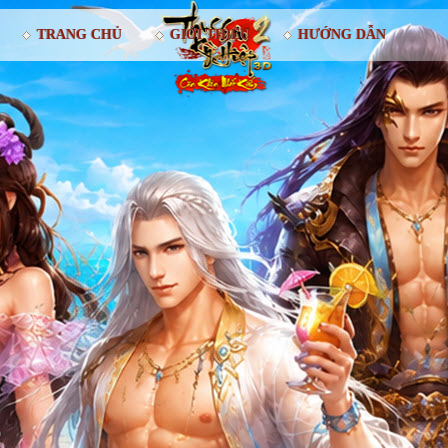
TRANG CHỦ
GIỚI THIỆU
HƯỚNG DẪN