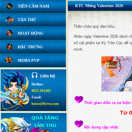
KTC Mừng Valentine 2026
TIÊN CẦM NAM
TÂN THỦ
Thân chào quý đạo hữu,
HOẠT ĐỘNG
Nhân ngày Valentine 2026 dành ch
số vật phẩm tại Kỳ Trân Các để t
ĐẶC TRƯNG
mình.
MOBA PVP
Hotline:
0932.194.881
Email:
Thời gian diễn ra sự kiện:
hotro@livevn.com
Từ 0
Nội dung cập nhật: