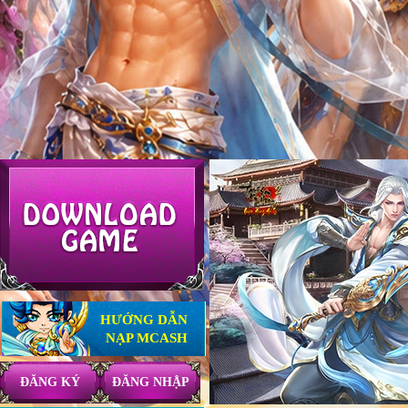
HƯỚNG DẪN
NẠP MCASH
ĐĂNG KÝ
ĐĂNG NHẬP