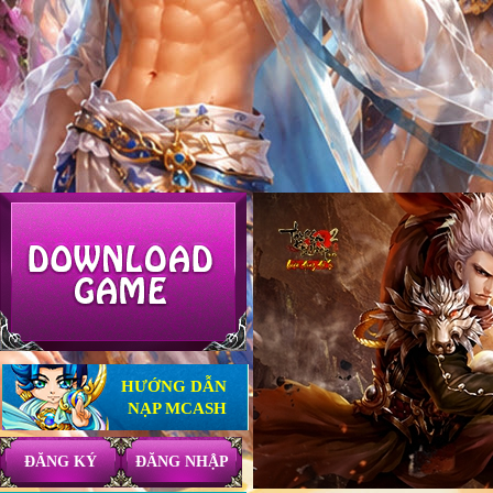
HƯỚNG DẪN
NẠP MCASH
ĐĂNG KÝ
ĐĂNG NHẬP