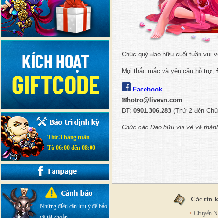
Chúc quý đạo hữu cuối tuần vui v
Mọi thắc mắc và yêu cầu hỗ trợ, 
Facebook
✉
hotro@livevn.com
ĐT:
0901.306.283
(Thứ 2 đến Chủ 
Chúc các Đạo hữu vui vẻ và thàn
Thứ 3 hàng tuần
Từ 06:00 đến 08:00
Các tin 
Những điều cần lưu ý để bảo
>
Chuyển Nh
vệ tài khoản