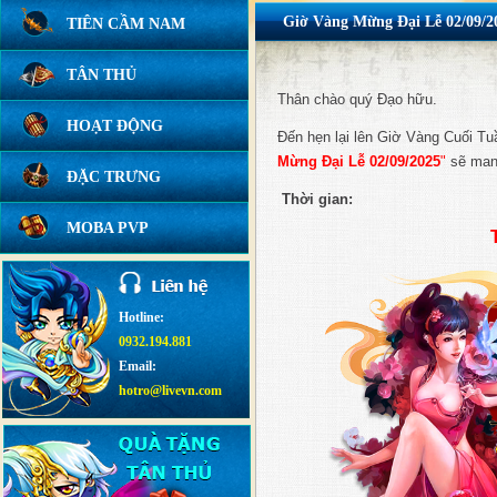
Giờ Vàng Mừng Đại Lễ 02/09/2
TIÊN CẦM NAM
TÂN THỦ
Thân chào quý Đạo hữu.
HOẠT ĐỘNG
Đến hẹn lại lên Giờ Vàng Cuối Tu
Mừng Đại Lễ 02/09/2025
"
sẽ mang
ĐẶC TRƯNG
Thời gian:
MOBA PVP
Hotline:
0932.194.881
Email:
hotro@livevn.com