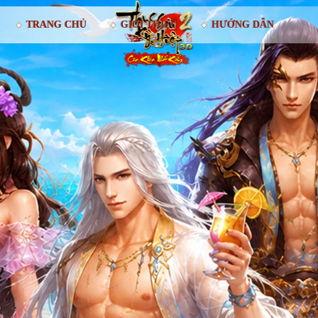
TRANG CHỦ
GIỚI THIỆU
HƯỚNG DẪN