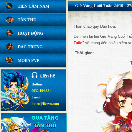
Giờ Vàng Cuối Tuần 24/10 - 27
TIÊN CẦM NAM
TÂN THỦ
Thân chào quý Đạo hữu.
HOẠT ĐỘNG
Đến hẹn lại lên Giờ Vàng Cuối Tu
Tuần
"
sẽ mang đến nhiều niềm vui
ĐẶC TRƯNG
Thời gian:
MOBA PVP
Hotline:
0932.194.881
Email:
hotro@livevn.com