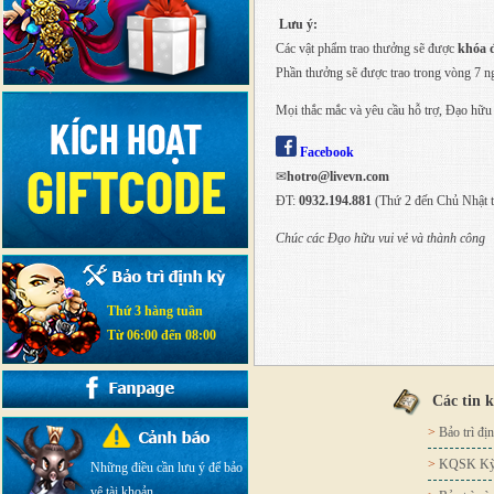
Lưu ý:
Các vật phẩm trao thưởng sẽ được
khóa đ
Phần thưởng sẽ được trao trong vòng 7 ng
Mọi thắc mắc và yêu cầu hỗ trợ, Đạo hữu
Facebook
✉
hotro@livevn.com
ĐT:
0932.194.881
(Thứ 2 đến Chủ Nhật t
Chúc các Đạo hữu vui vẻ và thành công
Thứ 3 hàng tuần
Từ 06:00 đến 08:00
Các tin 
>
Bảo trì đị
>
KQSK Kỳ 
Những điều cần lưu ý để bảo
vệ tài khoản