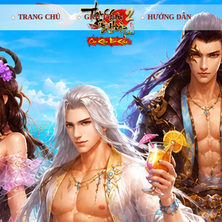
TRANG CHỦ
GIỚI THIỆU
HƯỚNG DẪN