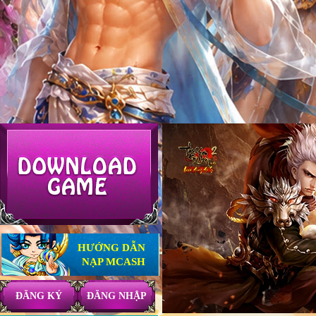
HƯỚNG DẪN
NẠP MCASH
ĐĂNG KÝ
ĐĂNG NHẬP