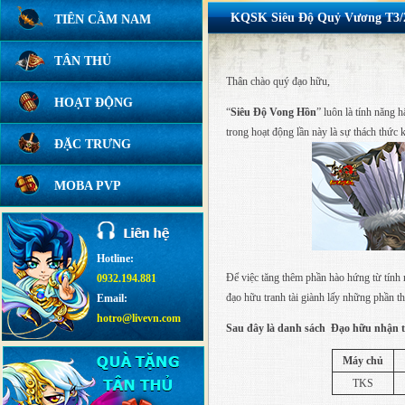
KQSK Siêu Độ Quỷ Vương T3/
TIÊN CẦM NAM
TÂN THỦ
Thân chào quý đạo hữu,
HOẠT ĐỘNG
“
Siêu Độ Vong Hồn
” luôn là tính năng 
trong hoạt động lần này là sự thách thức
ĐẶC TRƯNG
MOBA PVP
Hotline:
Để việc tăng thêm phần hào hứng từ tín
0932.194.881
đạo hữu tranh tài giành lấy những phần 
Email:
hotro@livevn.com
Sau đây là danh sách Đạo hữu nhận 
Máy chủ
TKS