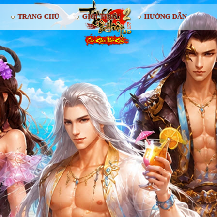
TRANG CHỦ
GIỚI THIỆU
HƯỚNG DẪN