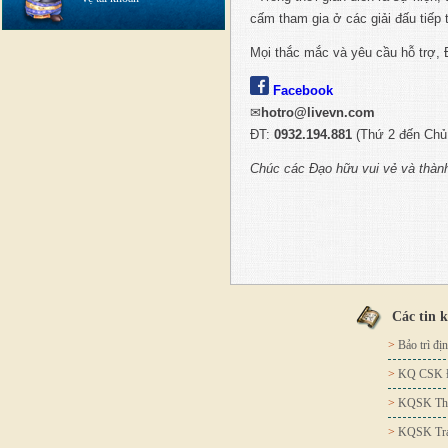
cấm tham gia ở các giải đấu tiếp 
Mọi thắc mắc và yêu cầu hỗ trợ, 
Facebook
✉
hotro@livevn.com
ĐT:
0932.194.881
(Thứ 2 đến Chủ 
Chúc các Đạo hữu vui vẻ và thàn
Các tin 
>
Bảo trì đị
>
KQ CSK Đ
>
KQSK Thá
>
KQSK Tra