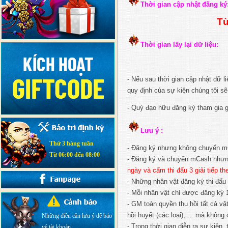
Thời gian cập nhật đăng ký
Từ
Thời gian lấy lại dữ liệu:
- Nếu sau thời gian cập nhật dữ l
quy định của sự kiện chúng tôi sẽ
- Quý đạo hữu đăng ký tham gia g
Lưu ý :
Thứ 3 hàng tuần
- Đăng ký nhưng không chuyển m
Từ 06:00 đến 08:00
- Đăng ký và chuyển mCash nhưng
ngày và cấm thi đấu 3 giải tiếp th
- Những nhân vật đăng ký thi đấu 
- Mỗi nhân vật chỉ được đăng ký 1
- GM toàn quyền thu hồi tất cả v
hồi huyết (các loại), ... mà không
Những điều cần lưu ý để bảo
- Trong thời gian diễn ra sự kiện,
vệ tài khoản