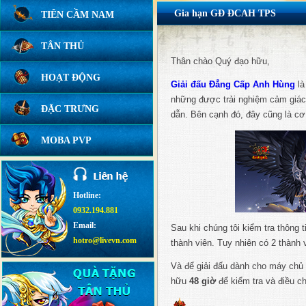
Gia hạn GĐ ĐCAH TPS
TIÊN CẦM NAM
TÂN THỦ
Thân chào Quý đạo hữu,
HOẠT ĐỘNG
Giải đấu Đẳng Cấp Anh Hùng
là
những được trải nghiệm cảm giác
ĐẶC TRƯNG
dẫn. Bên cạnh đó, đây cũng là cơ
MOBA PVP
Hotline:
0932.194.881
Email:
Sau khi chúng tôi kiểm tra thông 
hotro@livevn.com
thành viên. Tuy nhiên có 2 thành
Và để giải đấu dành cho máy chủ 
hữu
48 giờ
để kiểm tra và điều ch