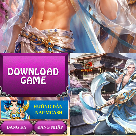
HƯỚNG DẪN
NẠP MCASH
ĐĂNG KÝ
ĐĂNG NHẬP