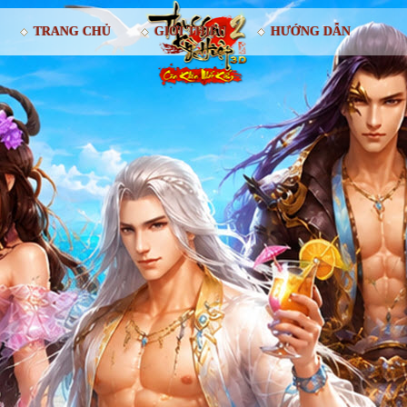
TRANG CHỦ
GIỚI THIỆU
HƯỚNG DẪN