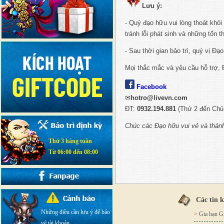
Lưu ý:
- Quý đạo hữu vui lòng thoát khỏ
tránh lỗi phát sinh và những tổn 
- Sau thời gian bảo trì, quý vị 
Mọi thắc mắc và yêu cầu hỗ trợ, 
Facebook
✉
hotro@livevn.com
ĐT:
0932.194.881
(Thứ 2 đến Chủ 
Chúc các Đạo hữu vui vẻ và thàn
Thứ 3 hàng tuần
Từ 06:00 đến 08:00
Các tin 
Những điều cần lưu ý để bảo
>
Gia hạn
vệ tài khoản