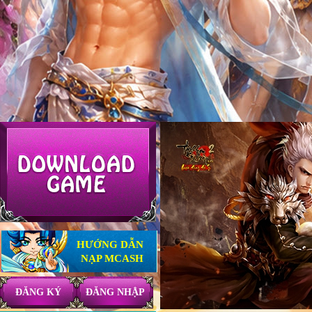
HƯỚNG DẪN
NẠP MCASH
ĐĂNG KÝ
ĐĂNG NHẬP