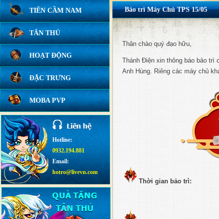
Bảo trì Máy Chủ TPS 15/05
TIÊN CẦM NAM
TÂN THỦ
Thân chào quý đạo hữu,
HOẠT ĐỘNG
Thánh Điện xin thông báo bảo trì
Anh Hùng. Riêng các máy chủ khá
ĐẶC TRƯNG
MOBA PVP
Hotline:
0932.194.881
Email:
hotro@livevn.com
Thời gian bảo trì: