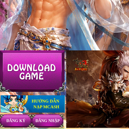
HƯỚNG DẪN
NẠP MCASH
ĐĂNG KÝ
ĐĂNG NHẬP