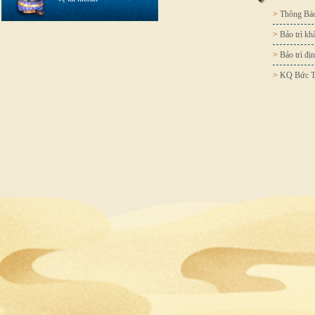
>
Thông Báo
>
Bảo trì k
>
Bảo trì đị
>
KQ Bức T