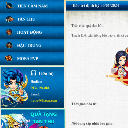
Bảo trì định kỳ 30/01/2024
TIÊN CẦM NAM
TÂN THỦ
Thân chào quý đạo hữu,
HOẠT ĐỘNG
Thánh Điện xin thông báo bảo trì tất cả 
ĐẶC TRƯNG
MOBA PVP
Hotline:
0932.194.881
Email:
hotro@livevn.com
Thời gian bảo trì:
Nội dung cập nhật bao gồm: