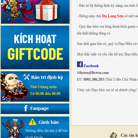
- Bảo trì hệ thống định kỳ nâng cao tính 
- Riêng máy chủ
Du Long Sơn
sẽ mở và
- Quý đạo hữu vui lòng thoát khỏi game và
tổn thất không đáng có.
Sau thời gian bảo trì, quý vị Đạo Hữu có
Mọi thắc mắc và yêu cầu hỗ trợ, Đạo hữu
Facebook
✉
hotro@livevn.com
ĐT:
0901.306.283
(Thứ 2 đến Chủ Nhật t
Thứ 3 hàng tuần
Chúc các Đạo hữu vui vẻ và thành công!
Từ 06:00 đến 08:00
Những điều cần lưu ý để bảo
Các tin 
vệ tài khoản