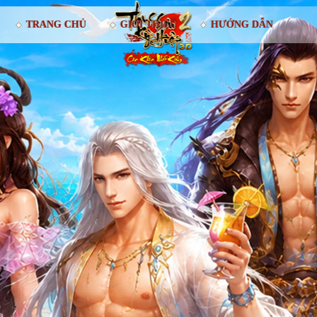
TRANG CHỦ
GIỚI THIỆU
HƯỚNG DẪN